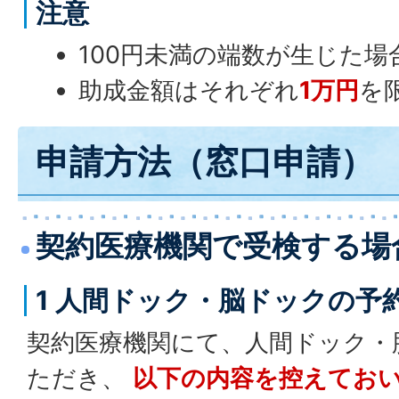
注意
100円未満の端数が生じた
助成金額はそれぞれ
1万円
を
申請方法（窓口申請）
契約医療機関で受検する場
1 人間ドック・脳ドックの予
契約医療機関にて、人間ドック・
ただき、
以下の内容を控えてお