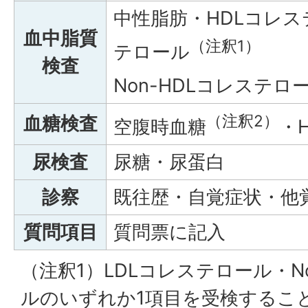
中性脂肪・HDLコレス
血中脂質
（注釈1）
テロール
検査
Non-HDLコレステロ
（注釈2）
血糖検査
空腹時血糖
・H
尿検査
尿糖・尿蛋白
診察
既往歴・自覚症状・他
質問項目
質問票に記入
（注釈1）LDLコレステロール・N
ルのいずれか1項目を受検するこ