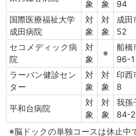
象
象
94
国際医療福祉大学
対
対
成田
成田病院
象
象
52
セコメディック病
対
船橋
※
院
象
96-1
ラーバン健診セン
対
対
印西
ター
象
象
8
対
対
我孫
平和台病院
象
象
84-2
※脳ドックの単独コースは休止中