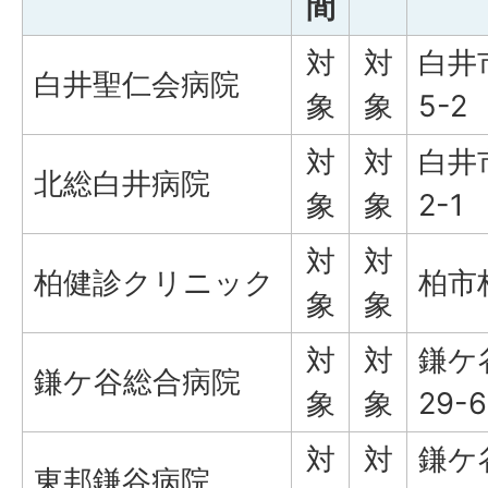
間
対
対
白井
白井聖仁会病院
象
象
5-2
対
対
白井
北総白井病院
象
象
2-1
対
対
柏健診クリニック
柏市柏
象
象
対
対
鎌ケ
鎌ケ谷総合病院
象
象
29-6
対
対
鎌ケ
東邦鎌谷病院