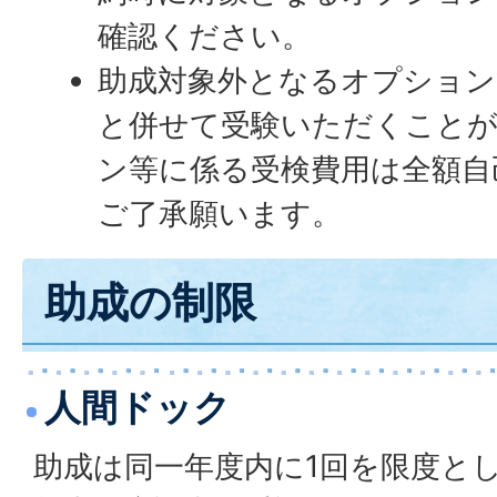
確認ください。
助成対象外となるオプショ
と併せて受験いただくこと
ン等に係る受検費用は全額自
ご了承願います。
助成の制限
人間ドック
助成は同一年度内に1回を限度と