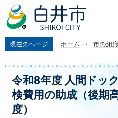
現在のページ
ホーム
市の組
令和8年度 人間ドッ
検費用の助成（後期
度）