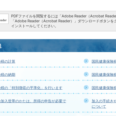
PDFファイルを閲覧するには「Adobe Reader（Acrobat 
「Adobe Reader（Acrobat Reader）」ダウンロー
インストールしてください。
税
険税の計算
国民健康保険
険税の納期
国民健康保険
険税の「特別徴収の平準化」を行います
国民健康保険
険加入世帯のかたは、所得の申告が必要で
加入の手続き
について