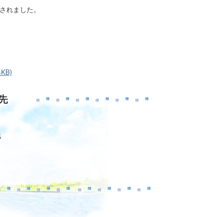
設されました。
KB)
先
地