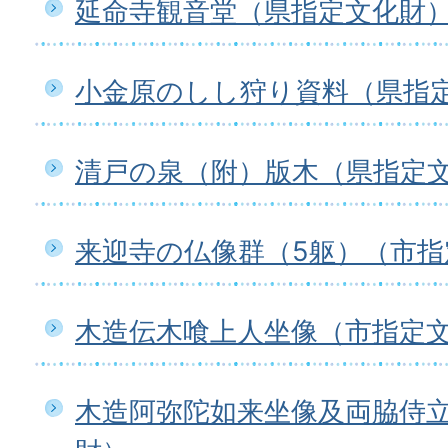
延命寺観音堂（県指定文化財
小金原のしし狩り資料（県指
清戸の泉（附）版木（県指定
来迎寺の仏像群（5躯）（市指
木造伝木喰上人坐像（市指定
木造阿弥陀如来坐像及両脇侍