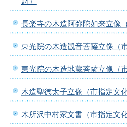
財）
長楽寺の木造阿弥陀如来立像
東光院の木造観音菩薩立像（
東光院の木造地蔵菩薩立像（
木造聖徳太子立像（市指定文
木所沢中村家文書（市指定文