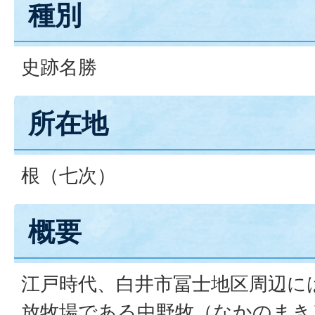
種別
史跡名勝
所在地
根（七次）
概要
江戸時代、白井市冨士地区周辺に
放牧場である中野牧（なかのまき