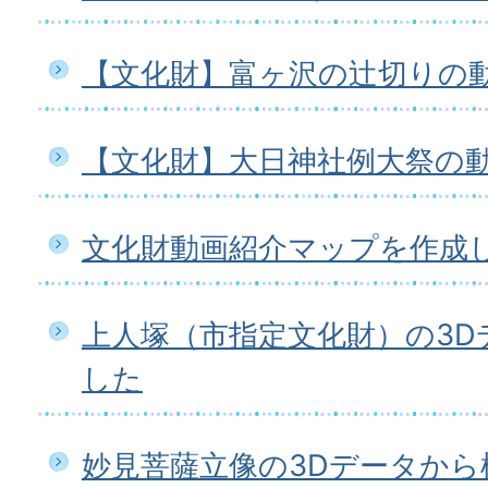
【文化財】富ヶ沢の辻切りの
【文化財】大日神社例大祭の
文化財動画紹介マップを作成
上人塚（市指定文化財）の3D
した
妙見菩薩立像の3Dデータから