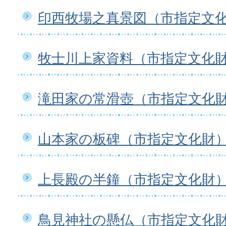
印西牧場之真景図（市指定文
牧士川上家資料（市指定文化
滝田家の常滑壺（市指定文化
山本家の板碑（市指定文化財
上長殿の半鐘（市指定文化財
鳥見神社の懸仏（市指定文化