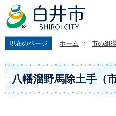
現在のページ
ホーム
市の組
八幡溜野馬除土手（