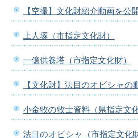
【空撮】文化財紹介動画を公
上人塚（市指定文化財）
一億供養塔（市指定文化財）
【文化財】法目のオビシャの
小金牧の牧士資料（県指定文
法目のオビシャ（市指定文化