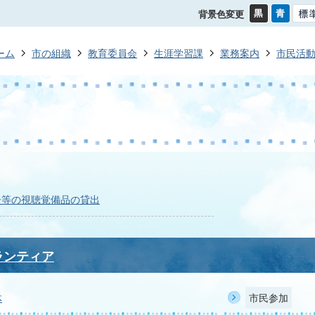
背景色変更
ーム
市の組織
教育委員会
生涯学習課
業務案内
市民活
ー等の視聴覚備品の貸出
ランティア
体
市民参加