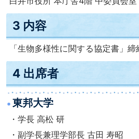
白井市役所 本庁舎4階 中委員会室
3 内容
「生物多様性に関する協定書」締
4 出席者
東邦大学
・学長 高松 研
・副学長兼理学部長 古田 寿昭