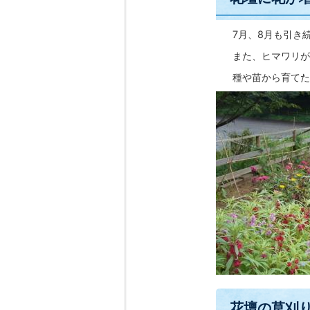
7月、8月も引き
また、ヒマワリが
種や苗から育てた花
花壇の草刈