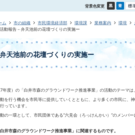
背景色変更
ーム
市の組織
市民環境経済部
環境課
業務案内
環境
活動報告－弁天池前の花壇づくりの実施ー
－弁天池前の花壇づくりの実施ー
17年度）の「白井市森のグラウンドワーク推進事業」の活動のテーマは
動を行う機会を市民等に提供していくとともに、より多くの市民に、神
行っています。
の一環として、市民団体である”六見会（ろっけんかい）”のメンバー
白井市森のグラウンドワーク推進事業」に関連するものです。