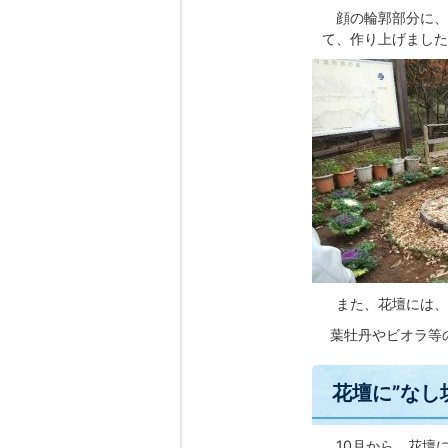
顔の輪郭部分に、
て、作り上げました
また、花壇には、
葉牡丹やビオラ等
花壇に”なし
10月から、花壇に