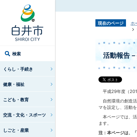
現在のページ
ホ
検索
活動報告
くらし・手続き
健康・福祉
平成29年度（20
こども・教育
自然環境の創造活
マを設定し、活動を
交流・文化・スポーツ
本ページでは、活動
ます。
しごと・産業
注：本ページは、「