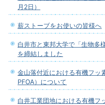
月2日）
薪ストーブをお使いの皆様へ
白井市と東邦大学で「生物多
を締結しました
金山落付近における有機フッ素
PFOA）について
白井工業団地における有機フ