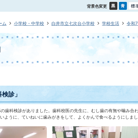
背景色変更
ーム
小学校・中学校
白井市立七次台小学校
学校生活
令和
月
科検診」
部の歯科検診がありました。歯科校医の先生に、むし歯の有無や噛み合
いように、ていねいに歯みがきをして、よくかんで食べるようにしまし