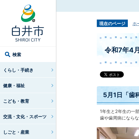
現在のページ
ホ
令和7年4
検索
くらし・手続き
健康・福祉
5月1日「歯
こども・教育
1年生と2年生の一
交流・文化・スポーツ
歯や歯周病にならな
しごと・産業