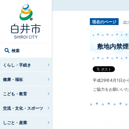
現在のページ
ホ
敷地内禁
検索
くらし・手続き
健康・福祉
平成29年4月1日か
ご協力をお願いいた
こども・教育
交流・文化・スポーツ
しごと・産業