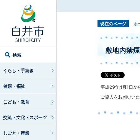
現在のページ
ホ
敷地内禁
検索
くらし・手続き
健康・福祉
平成29年4月1日か
ご協力をお願いいた
こども・教育
交流・文化・スポーツ
しごと・産業