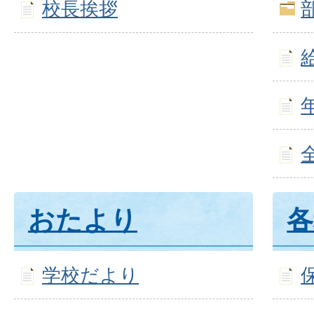
校長挨拶
おたより
各
学校だより