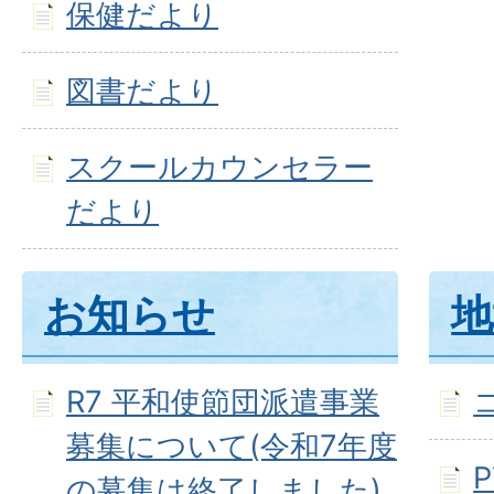
保健だより
図書だより
スクールカウンセラー
だより
お知らせ
地
R7 平和使節団派遣事業
募集について(令和7年度
P
の募集は終了しました)