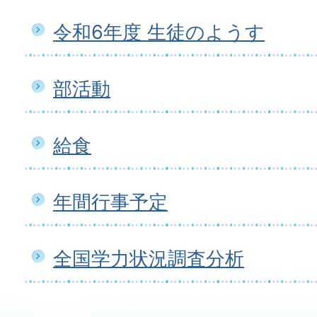
令和6年度 生徒のようす
部活動
給食
年間行事予定
全国学力状況調査分析