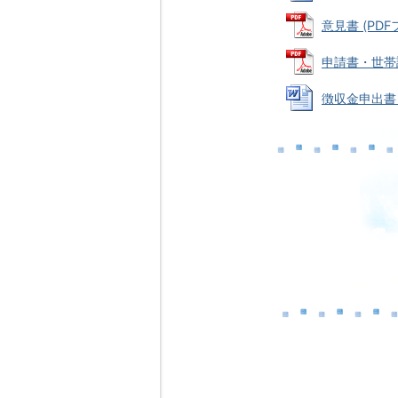
意見書 (PDFフ
申請書・世帯調書
徴収金申出書 (