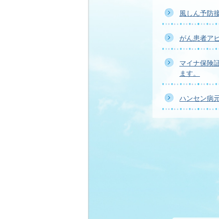
風しん予防
がん患者ア
マイナ保険
ます。
ハンセン病