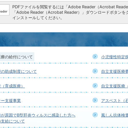
PDFファイルを閲覧するには「Adobe Reader（Acrobat 
「Adobe Reader（Acrobat Reader）」ダウンロー
インストールしてください。
医療の給付について
小児慢性特定
費の助成制度について
自立支援医療
療（育成医療）
自立支援医療
ナー支援事業
アスベスト（
種が原因でB型肝炎ウィルスに感染した方へ
風しん抗体検
の支給について