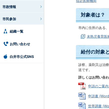
指定医療機関
市政情報
対象者は？
市民参加
市内に住所のある、
組織一覧
未熟児養育医
お問い合わせ
給付の対象
白井市公式SNS
診察、薬剤又は治療
送です。
詳しくはお問い合わ
申請のご案内 (
申請書 (Word
世帯調書 (Wor