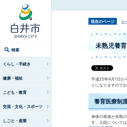
現在のページ
ホ
未熟児養
検索
くらし・手続き
健康・福祉
平成25年4月1日
とになりますのでお
こども・教育
養育医療制
交流・文化・スポーツ
身体の発達が未熟の
しごと・産業
す。入院については