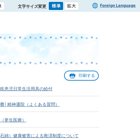
Foreign Language
文字サイズ変更
印刷する
疾患児日常生活用具の給付
費│精神通院（よくある質問）
（更生医療）
石綿）健康被害による救済制度について