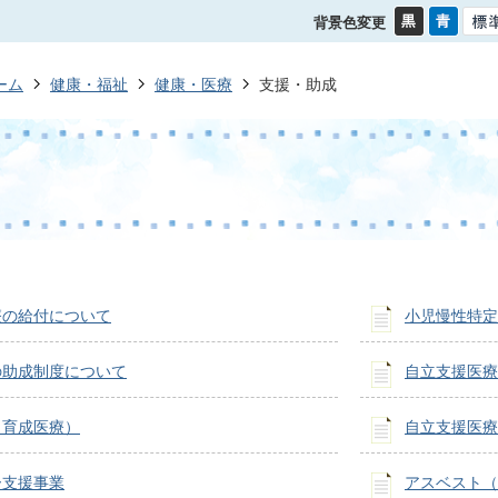
背景色変更
ーム
健康・福祉
健康・医療
支援・助成
療の給付について
小児慢性特定
の助成制度について
自立支援医療
（育成医療）
自立支援医療
ー支援事業
アスベスト（