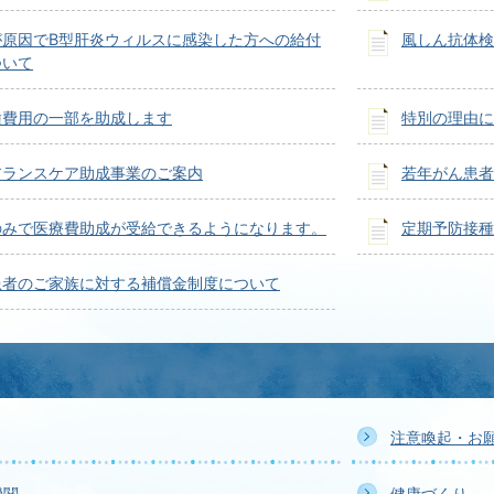
が原因でB型肝炎ウィルスに感染した方への給付
風しん抗体検
ついて
種費用の一部を助成します
特別の理由に
アランスケア助成事業のご案内
若年がん患者
のみで医療費助成が受給できるようになります。
定期予防接種
患者のご家族に対する補償金制度について
注意喚起・お
機関
健康づくり