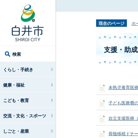
現在のページ
ホ
支援・助成
検索
くらし・手続き
健康・福祉
未熟児養育医
こども・教育
子ども医療費
交流・文化・スポーツ
自立支援医療
しごと・産業
骨髄移植ドナ