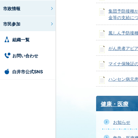
市政情報
集団予防接種
金等の支給に
市民参加
風しん予防接
組織一覧
がん患者アピ
お問い合わせ
マイナ保険証
白井市公式SNS
ハンセン病元
健康・医療
お知らせ
救急・医療