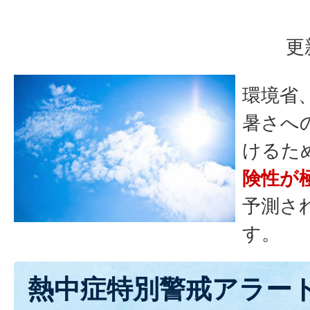
更
環境省
暑さへ
けるた
険性が
予測さ
す。
熱中症特別警戒アラー