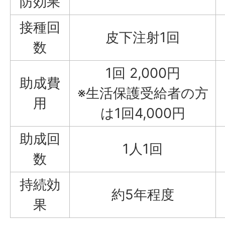
防効果
接種回
皮下注射1回
数
1回 2,000円
助成費
※生活保護受給者の方
用
は1回4,000円
助成回
1人1回
数
持続効
約5年程度
果