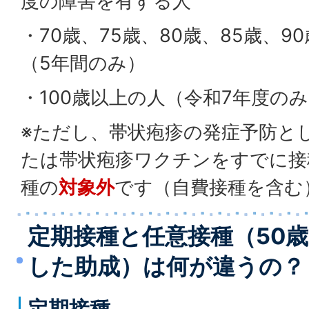
度の障害を有する人
・70歳、75歳、80歳、85歳、90
（5年間のみ）
・100歳以上の人（令和7年度の
※ただし、帯状疱疹の発症予防と
たは帯状疱疹ワクチンをすでに接
種の
対象外
です（自費接種を含む
定期接種と任意接種（50
した助成）は何が違うの？
定期接種