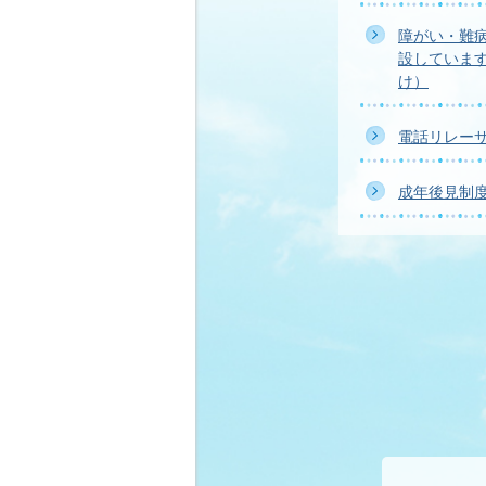
障がい・難
設していま
け）
電話リレー
成年後見制