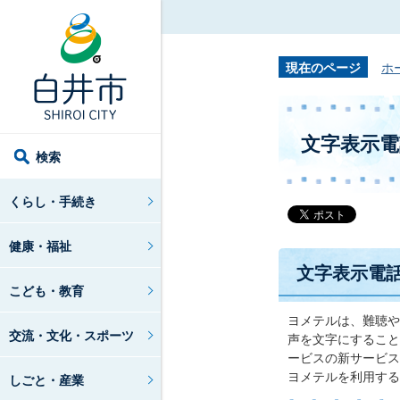
現在のページ
ホ
文字表示
検索
くらし・手続き
健康・福祉
文字表示電
こども・教育
ヨメテルは、難聴や
交流・文化・スポーツ
声を文字にすること
ービスの新サービス
ヨメテルを利用する
しごと・産業