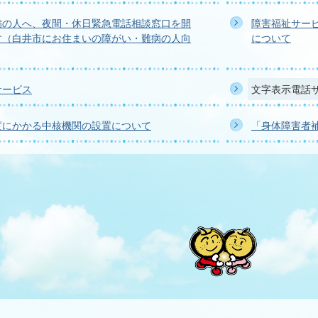
病の人へ、夜間・休日緊急電話相談窓口を開
障害福祉サー
す（白井市にお住まいの障がい・難病の人向
について
サービス
文字表示電話
度にかかる中核機関の設置について
「身体障害者