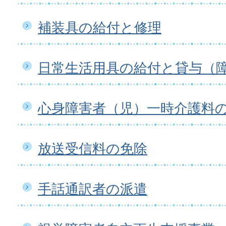
補装具の給付と修理
日常生活用具の給付と貸与（
心身障害者（児）一時介護料
放送受信料の免除
手話通訳者の派遣