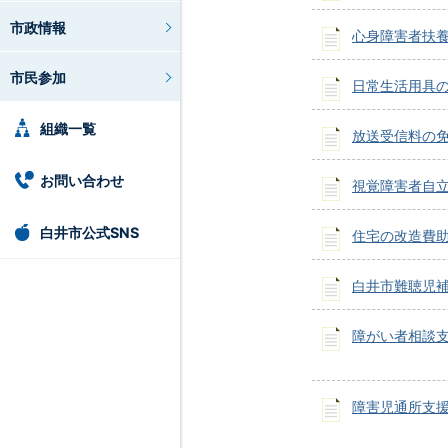
市政情報
心身障害者扶
市民参加
日常生活用具
組織一覧
放送受信料の
お問い合わせ
視覚障害者自
白井市公式SNS
住宅の改造費
白井市難聴児
障がい者相談
障害児通所支