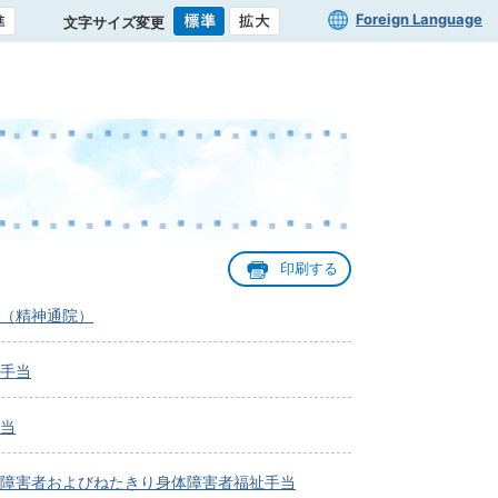
Foreign Language
文字サイズ変更
印刷する
（精神通院）
手当
当
障害者およびねたきり身体障害者福祉手当