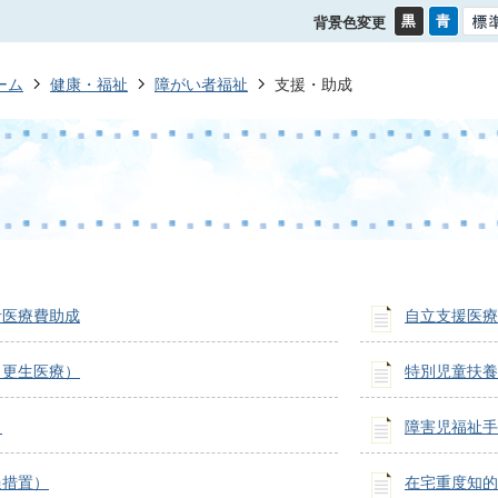
背景色変更
ーム
健康・福祉
障がい者福祉
支援・助成
者医療費助成
自立支援医療
（更生医療）
特別児童扶養
当
障害児福祉手
過措置）
在宅重度知的