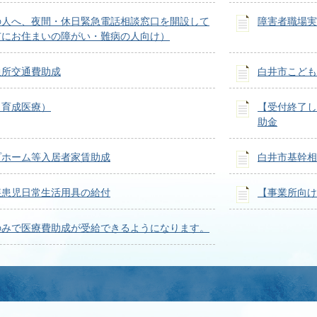
の人へ、夜間・休日緊急電話相談窓口を開設して
障害者職場実
市にお住まいの障がい・難病の人向け）
通所交通費助成
白井市こども
（育成医療）
【受付終了し
助金
プホーム等入居者家賃助成
白井市基幹相
疾患児日常生活用具の給付
【事業所向け
のみで医療費助成が受給できるようになります。