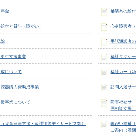
養年金
補装具の給付
の給付と貸与（障がい）
心身障害者（
免除
手話通訳者の
立更生支援事業
福祉タクシー
助成について
福祉カー（ゆ
補聴器購入費助成事業
訪問入浴サー
支援事業について
障害福祉サー
画相談支援）
援（児童発達支援・放課後等デイサービス等）
障がい福祉サ
ご案内（婚姻