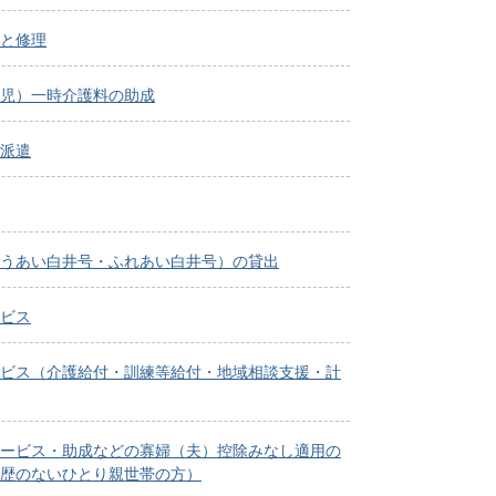
と修理
児）一時介護料の助成
派遣
うあい白井号・ふれあい白井号）の貸出
ビス
ビス（介護給付・訓練等給付・地域相談支援・計
ービス・助成などの寡婦（夫）控除みなし適用の
歴のないひとり親世帯の方）