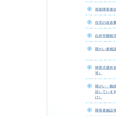
視覚障害者
住宅の改造
白井市難聴
障がい者相
障害児通所
等）
障がい・難
設していま
け）
障害者施設