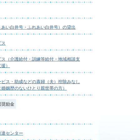
うあい白井号・ふれあい白井号）の貸出
ビス
ビス（介護給付・訓練等給付・地域相談支
支援）
ービス・助成などの寡婦（夫）控除みなし
（婚姻歴のないひとり親世帯の方）
習奨励金
発達センター