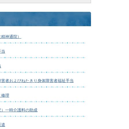
（精神通院）
手当
当
障害者およびねたきり身体障害者福祉手当
と修理
児）一時介護料の助成
派遣