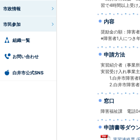
習で4時間以上受け
市政情報
内容
市民参加
奨励金の額：障害者1
※障害者1人につき
組織一覧
申請方法
お問い合わせ
実習紹介者（事業所
実習受け入れ事業主
白井市公式SNS
1.白井市障害者
2.白井市障害者
窓口
障害福祉課 電話047
申請書等ダウ
実習連絡票 (P