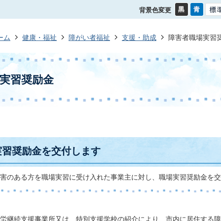
背景色変更
ーム
健康・福祉
障がい者福祉
支援・助成
障害者職場実習
実習奨励金
実習奨励金を交付します
害のある方を職場実習に受け入れた事業主に対し、職場実習奨励金を交
労継続支援事業所又は、特別支援学校の紹介により、市内に居住する障