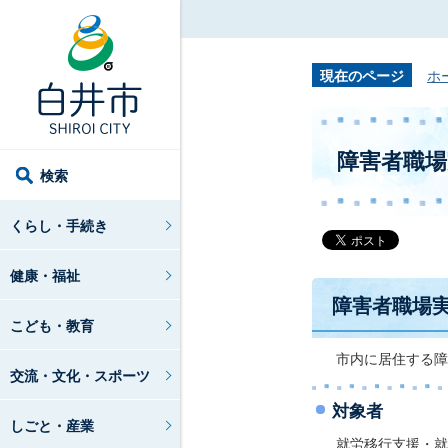
現在のページ
ホ
障害者職場
検索
くらし・手続き
健康・福祉
障害者職場
こども・教育
市内に居住する障
交流・文化・スポーツ
対象者
しごと・産業
就労移行支援・就