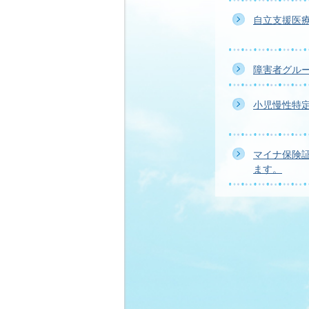
自立支援医
障害者グル
小児慢性特
マイナ保険
ます。