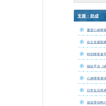
支援・助成
重度心身障
自立支援医
特別障害者
福祉手当（
心身障害者
日常生活用
放送受信料