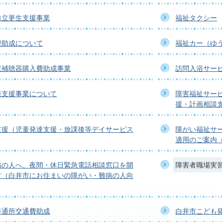
自立更生支援事業
福祉タクシー
費助成について
福祉カー（ゆ
児補聴器購入費助成事業
訪問入浴サー
談支援事業について
障害福祉サー
援・計画相談
支援（児童発達支援・放課後等デイサービス
障がい福祉サ
適用のご案内
病の人へ、夜間・休日緊急電話相談窓口を開
障害者職場実
す（白井市にお住まいの障がい・難病の人向
等通所交通費助成
白井市こども