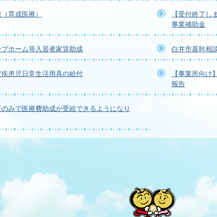
療（育成医療）
【受付終了し
事業補助金
ープホーム等入居者家賃助成
白井市基幹相
定疾患児日常生活用具の給付
【事業所向け
報告
証のみで医療費助成が受給できるようになり