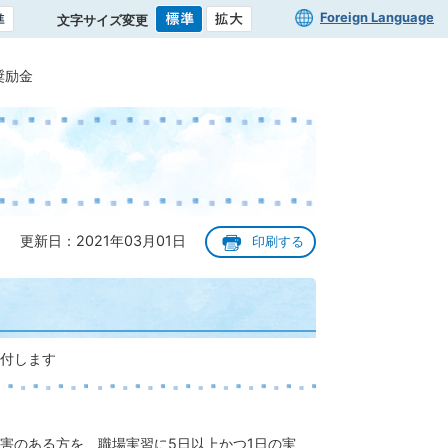
Foreign Language
文字サイズ変更
奨励金
更新日：2021年03月01日
印刷する
付します
害のある方を、職場実習に5日以上かつ1日の実