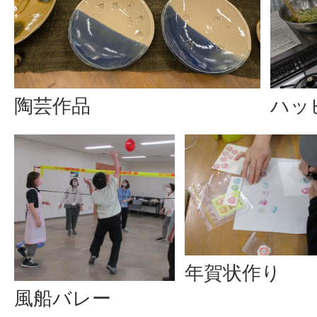
陶芸作品
ハッ
年賀状作り
風船バレー