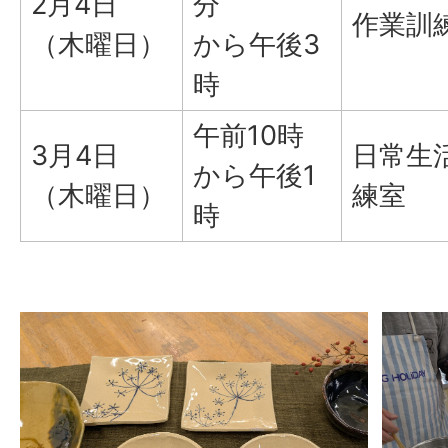
2月4日
分
作業訓
（木曜日）
から午後3
時
午前10時
3月4日
日常生
から午後1
（木曜日）
練室
時