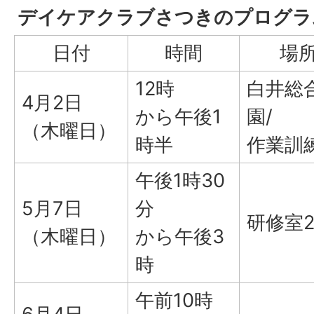
デイケアクラブさつきのプログラ
日付
時間
場
12時
白井総
4月2日
から午後1
園/
（木曜日）
時半
作業訓
午後1時30
5月7日
分
研修室
（木曜日）
から午後3
時
午前10時