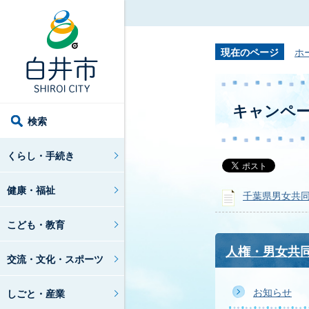
現在のページ
ホ
キャンペ
検索
くらし・手続き
健康・福祉
千葉県男女共
こども・教育
人権・男女共
交流・文化・スポーツ
お知らせ
しごと・産業