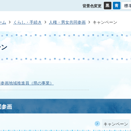
背景色変更
ーム
くらし・手続き
人権・男女共同参画
キャンペーン
ーン
同参画地域推進員（県の事業）
同参画
キャンペーン