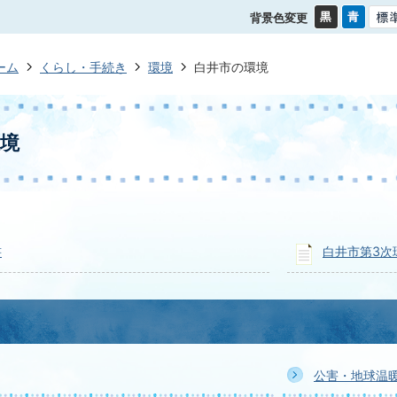
背景色変更
ーム
くらし・手続き
環境
白井市の環境
境
書
白井市第3次
公害・地球温