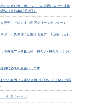
会社とのゼロカーボンシティの実現に向けた連携
締結（令和4年8月2日）
品を販売しています（印西クリーンセンター）
大学で「生物多様性に関する協定」を締結しまし
ける有機フッ素化合物（PFOS・PFOA）につい
計画的な交換をお願いします
おける有機フッ素化合物（PFOS・PFOA）の調
て
シにご注意ください