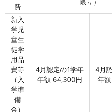
限り）
費
新入
学児
童生
徒学
用品
費等
4月認定の1学年
4月
（入
年額 64,300円
年額 
学準
備
金）