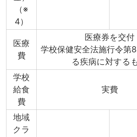
（※
4）
医療券を交付
医療
学校保健安全法施行令第
費
る疾病に対する
学校
給食
実費
費
地域
クラ