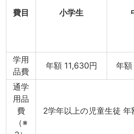
費目
小学生
学用
年額 11,630円
年額 
品費
通学
用品
費
2学年以上の児童生徒 年額 
（※