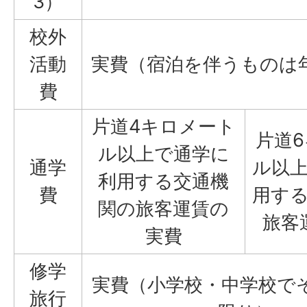
3）
校外
活動
実費（宿泊を伴うものは
費
片道4キロメート
片道
ル以上で通学に
通学
ル以
利用する交通機
費
用す
関の旅客運賃の
旅客
実費
修学
実費（小学校・中学校で
旅行