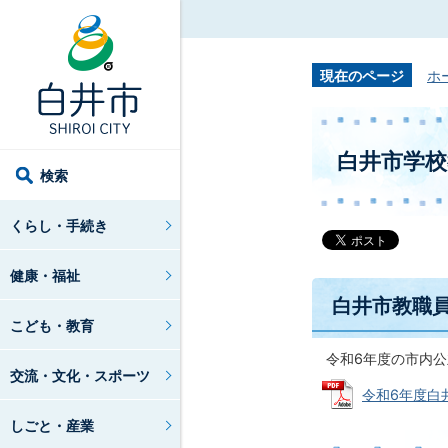
現在のページ
ホ
白井市学
検索
くらし・手続き
健康・福祉
白井市教職
こども・教育
令和6年度の市内公
交流・文化・スポーツ
令和6年度白井
しごと・産業