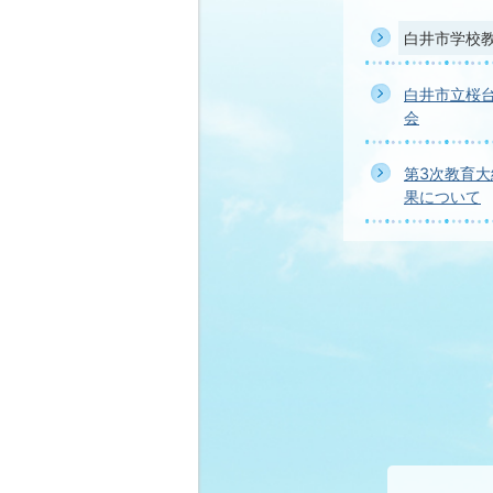
白井市学校
白井市立桜
会
第3次教育
果について