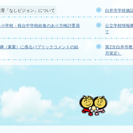
教育「なしビジョン」について
白井市学校施
台小学校・桜台中学校給食のあり方検討委員
公立学校情報
て
大綱（素案）に係るパブリックコメントの結
第2次白井市教
月策定）