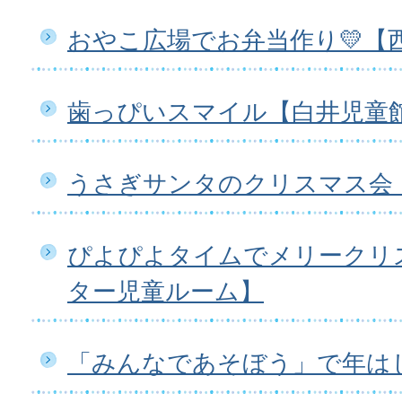
おやこ広場でお弁当作り💛【
歯っぴいスマイル【白井児童
うさぎサンタのクリスマス会
ぴよぴよタイムでメリークリ
ター児童ルーム】
「みんなであそぼう」で年は