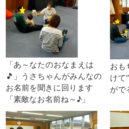
「あ～なたのおなまえは
おも
🎵」うさちゃんがみんなの
けて
お名前を聞きに回ります
がで
「素敵なお名前ね～♪」