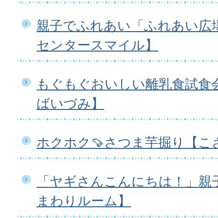
親子でふれあい「ふれあい広
センタースマイル】
もぐもぐおいしい離乳食試食
ばいづみ】
ホクホク🍠さつま芋掘り【こ
「ヤギさんこんにちは！」親
まわりルーム】