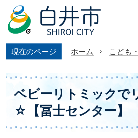
現在のページ
ホーム
こども
ベビーリトミックで
☆【冨士センター】