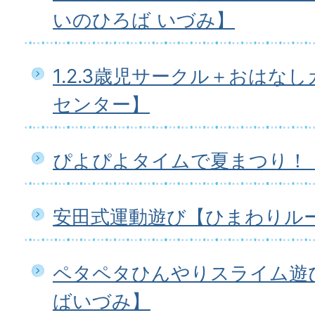
いのひろば いづみ】
1.2.3歳児サークル＋おはな
センター】
ぴよぴよタイムで夏まつり！
安田式運動遊び【ひまわりル
ペタペタひんやりスライム遊
ばいづみ】