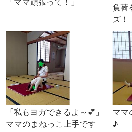
「ママ頑張って！」
負荷
ズ！
「私もヨガできるよ～💕」
ママ
ママのまねっこ上手です
♪