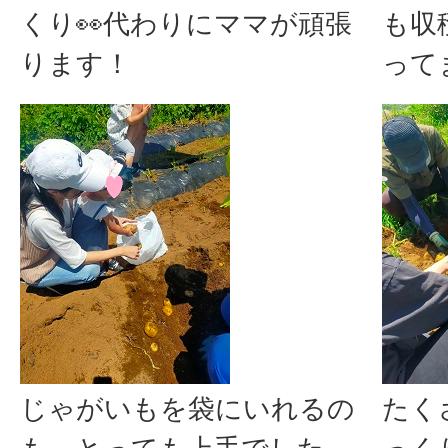
くり👀代わりにママが頑張
も収
ります！
って
じゃがいもを袋にいれるの
たく