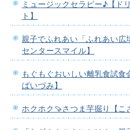
ミュージックセラピー♪【ド
ト】
親子でふれあい「ふれあい広
センタースマイル】
もぐもぐおいしい離乳食試食
ばいづみ】
ホクホク🍠さつま芋掘り【こ