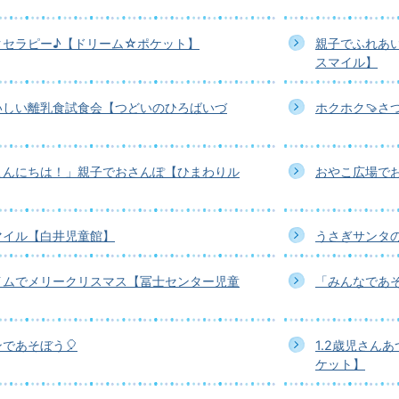
クセラピー♪【ドリーム☆ポケット】
親子でふれあ
スマイル】
いしい離乳食試食会【つどいのひろばいづ
ホクホク🍠さ
こんにちは！」親子でおさんぽ【ひまわりル
おやこ広場でお
マイル【白井児童館】
うさぎサンタ
イムでメリークリスマス【冨士センター児童
「みんなであ
であそぼう🎈
1.2歳児さん
ケット】