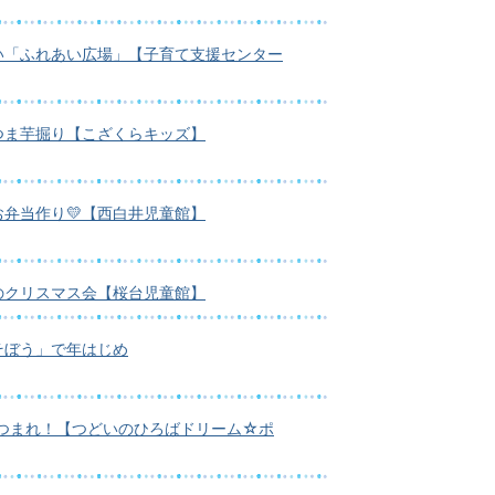
い「ふれあい広場」【子育て支援センター
つま芋掘り【こざくらキッズ】
弁当作り💛【西白井児童館】
のクリスマス会【桜台児童館】
そぼう」で年はじめ
あつまれ！【つどいのひろばドリーム☆ポ