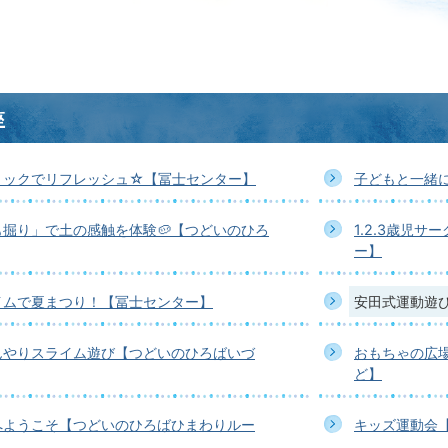
座
ミックでリフレッシュ☆【冨士センター】
子どもと一緒に
掘り」で土の感触を体験🥔【つどいのひろ
1.2.3歳児
ー】
イムで夏まつり！【冨士センター】
安田式運動遊
んやりスライム遊び【つどいのひろばいづ
おもちゃの広
ど】
へようこそ【つどいのひろばひまわりルー
キッズ運動会