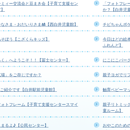
ーミィー交流会と豆まき会【子育て支援セン
「フォトフレ
ど】
か？【白井児
なさま・おだいりさま🎎【西白井児童館】
チビちゃんポ
あそぼう【こざくらキッズ】
今日はどの絵
ふれんど】
るく」へようこそ！！【冨士センター】
にこにこパー
広場」をご存じですか？
親子ヨガでリ
meのご紹介です【白井駅前児童館】
触育ベビーマ
フォトフレーム【子育て支援センタースマイ
親子リトミッ
童ルーム】
じまるよ♪【公民センター】
おやこのため