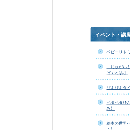
イベント・講
ベビーリト
「じゃがいも
ば いづみ】
ぴよぴよタ
ペタペタひ
み】
絵本の世界
ム】