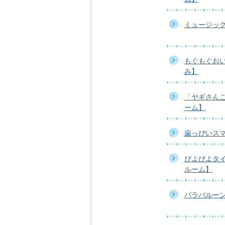
ミュージッ
もぐもぐお
み】
「ヤギさん
ーム】
歯っぴいス
ぴよぴよタ
ルーム】
パラバルーン