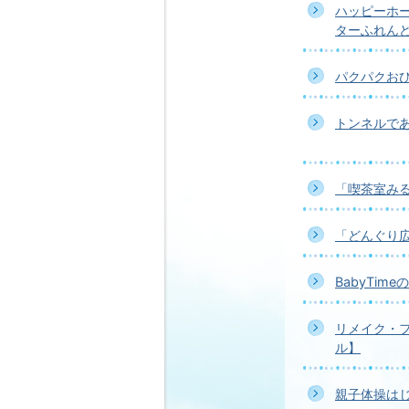
ハッピーホ
ターふれん
パクパクおひ
トンネルで
「喫茶室み
「どんぐり
BabyTi
リメイク・
ル】
親子体操は