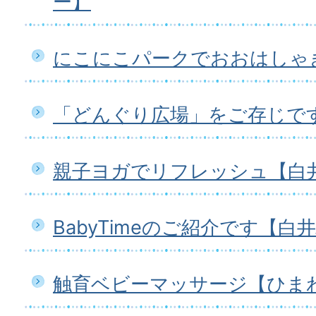
ー】
にこにこパークでおおはしゃ
「どんぐり広場」をご存じで
親子ヨガでリフレッシュ【白
BabyTimeのご紹介です【白
触育ベビーマッサージ【ひま