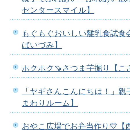
センタースマイル】
もぐもぐおいしい離乳食試食
ばいづみ】
ホクホク🍠さつま芋掘り【こ
「ヤギさんこんにちは！」親
まわりルーム】
おやこ広場でお弁当作り💛【