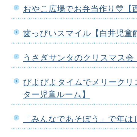
おやこ広場でお弁当作り💛【
歯っぴいスマイル【白井児童
うさぎサンタのクリスマス会
ぴよぴよタイムでメリークリ
ター児童ルーム】
「みんなであそぼう」で年は