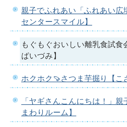
親子でふれあい「ふれあい広
センタースマイル】
もぐもぐおいしい離乳食試食
ばいづみ】
ホクホク🍠さつま芋掘り【こ
「ヤギさんこんにちは！」親
まわりルーム】