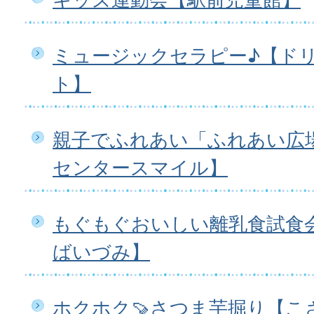
ミュージックセラピー♪【ド
ト】
親子でふれあい「ふれあい広
センタースマイル】
もぐもぐおいしい離乳食試食
ばいづみ】
ホクホク🍠さつま芋掘り【こ