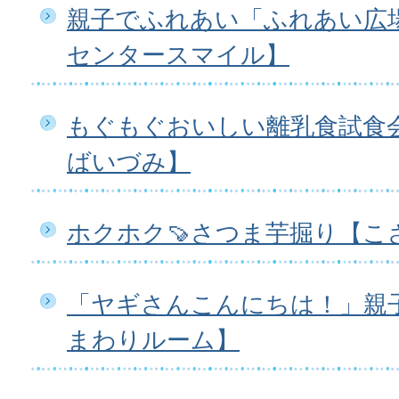
親子でふれあい「ふれあい広
センタースマイル】
もぐもぐおいしい離乳食試食
ばいづみ】
ホクホク🍠さつま芋掘り【こ
「ヤギさんこんにちは！」親
まわりルーム】