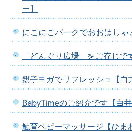
ー】
にこにこパークでおおはしゃ
「どんぐり広場」をご存じで
親子ヨガでリフレッシュ【白
BabyTimeのご紹介です【白
触育ベビーマッサージ【ひま