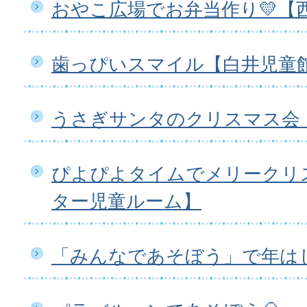
おやこ広場でお弁当作り💛【
歯っぴいスマイル【白井児童
うさぎサンタのクリスマス会
ぴよぴよタイムでメリークリ
ター児童ルーム】
「みんなであそぼう」で年は