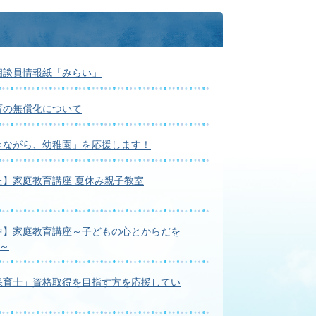
相談員情報紙「みらい」
育の無償化について
きながら、幼稚園」を応援します！
た】家庭教育講座 夏休み親子教室
中】家庭教育講座～子どもの心とからだを
～
保育士」資格取得を目指す方を応援してい