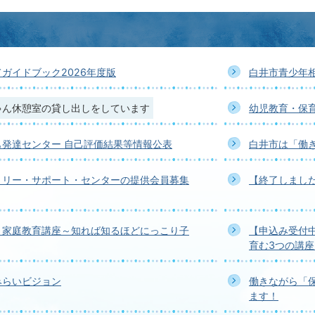
ガイドブック2026年度版
白井市青少年
ゃん休憩室の貸し出しをしています
幼児教育・保
も発達センター 自己評価結果等情報公表
白井市は「働
ミリー・サポート・センターの提供会員募集
【終了しまし
】家庭教育講座～知れば知るほどにっこり子
【申込み受付
育む3つの講座
みらいビジョン
働きながら「
ます！