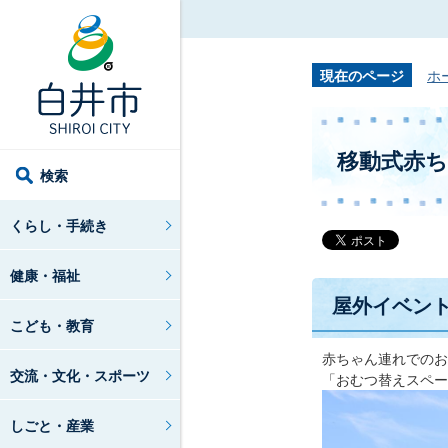
現在のページ
ホ
移動式赤
検索
くらし・手続き
健康・福祉
屋外イベン
こども・教育
赤ちゃん連れでのお
交流・文化・スポーツ
「おむつ替えスペー
しごと・産業