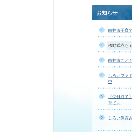
お知らせ
白井市子育て
移動式赤ち
白井市こど
しろいファ
中
【受付終了
育て～
しろい保育