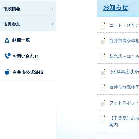
お知らせ
市政情報
市民参加
ニート・ひき
組織一覧
白井市青少年
お問い合わせ
梨光式～はた
令和4年度以
白井市公式SNS
白井市放課後
フォトスポット
【千葉県】若
案内