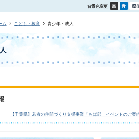
背景色変更
ーム
こども・教育
青少年・成人
人
報
日
【千葉県】若者の仲間づくり支援事業「ちば部」イベントのご案