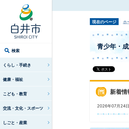
現在のページ
ホ
青少年・成
検索
くらし・手続き
健康・福祉
新着情
こども・教育
2026年07月24
交流・文化・スポーツ
しごと・産業