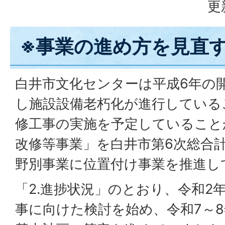
更
※事業の進め方を見直
白井市文化センターは平成6年の開
し施設設備老朽化が進行している
修工事の実施を予定していること
改修等事業」を白井市第6次総合
野別事業に位置付け事業を推進し
「2.進捗状況」のとおり、令和2
事に向けた検討を始め、令和7～