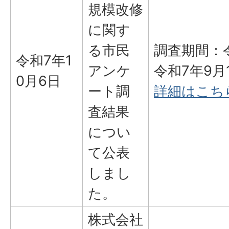
規模改修
に関す
る市民
調査期間：令
令和7年1
アンケ
令和7年9月
0月6日
ート調
詳細はこち
査結果
につい
て公表
しまし
た。
株式会社