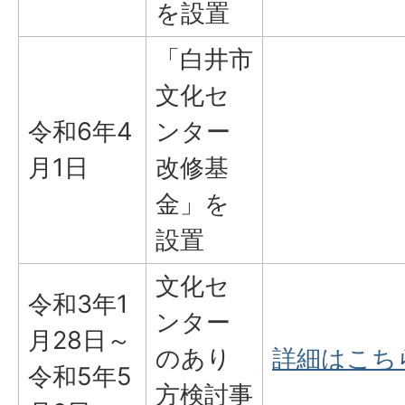
を設置
「白井市
文化セ
令和6年4
ンター
月1日
改修基
金」を
設置
文化セ
令和3年1
ンター
月28日～
のあり
詳細はこち
令和5年5
方検討事