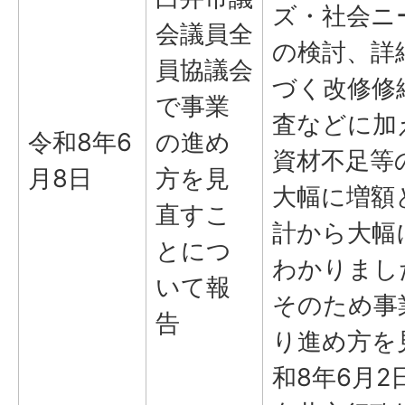
ズ・社会ニ
会議員全
の検討、詳
員協議会
づく改修修
で事業
査などに加
令和8年6
の進め
資材不足等
月8日
方を見
大幅に増額
直すこ
計から大幅
とにつ
わかりまし
いて報
そのため事
告
り進め方を
和8年6月