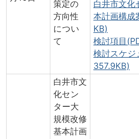
策定の
白井市文化
方向性
本計画構成案(
につい
KB)
て
検討項目(PD
検討スケジュ
357.9KB)
白井市文
化セン
ター大
規模改修
基本計画