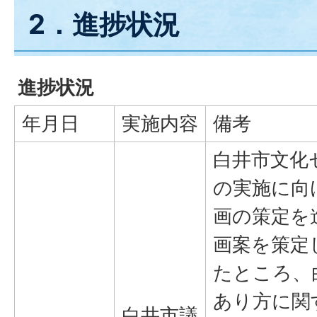
2．進捗状況
進捗状況
年月日
実施内容
備考
白井市文化
の実施に向
画の策定を
画案を策定
たところ、
あり方に関
白井市議