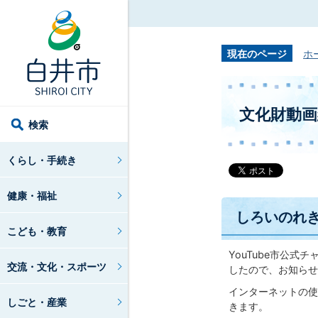
現在のページ
ホ
文化財動
検索
くらし・手続き
健康・福祉
しろいのれ
こども・教育
YouTube市公
交流・文化・スポーツ
したので、お知らせ
インターネットの使
しごと・産業
きます。