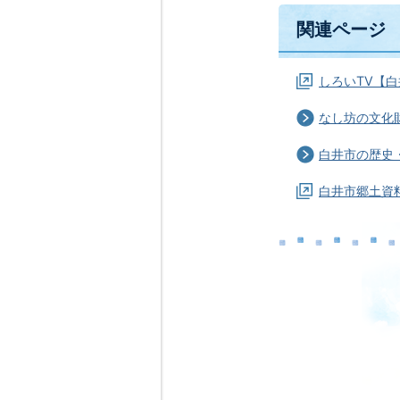
関連ページ
しろいTV【白
なし坊の文化
白井市の歴史
白井市郷土資