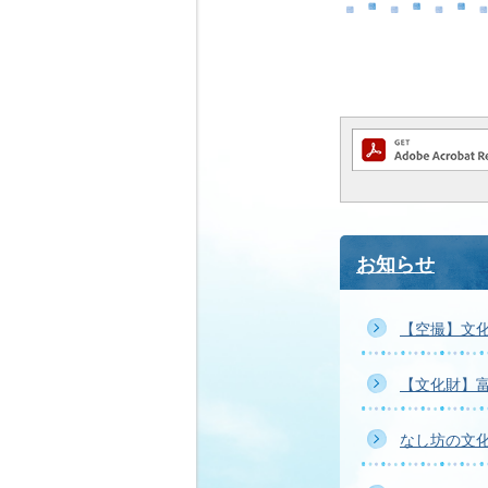
お知らせ
【空撮】文
【文化財】
なし坊の文