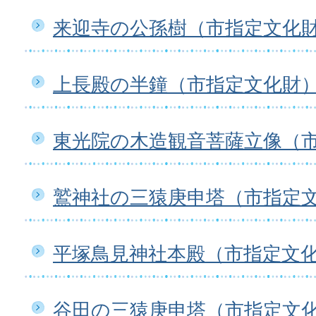
来迎寺の公孫樹（市指定文化
上長殿の半鐘（市指定文化財
東光院の木造観音菩薩立像（
鷲神社の三猿庚申塔（市指定
平塚鳥見神社本殿（市指定文
谷田の三猿庚申塔（市指定文