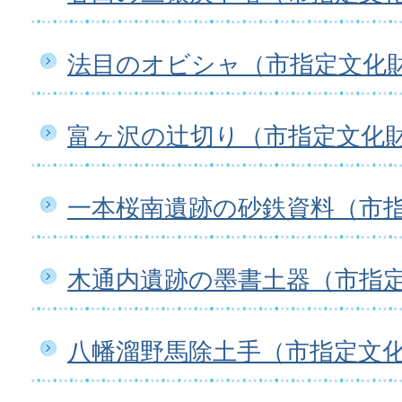
法目のオビシャ（市指定文化
富ヶ沢の辻切り（市指定文化
一本桜南遺跡の砂鉄資料（市
木通内遺跡の墨書土器（市指
八幡溜野馬除土手（市指定文