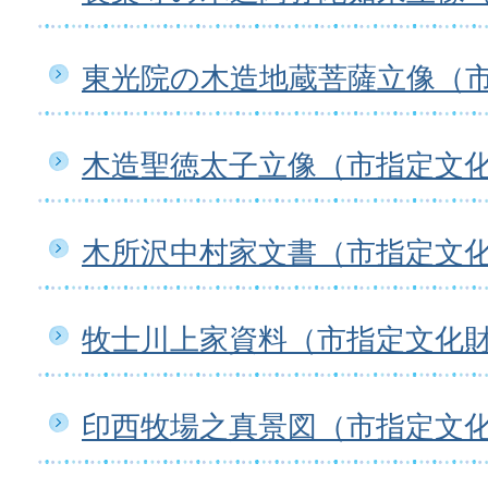
東光院の木造地蔵菩薩立像（
木造聖徳太子立像（市指定文
木所沢中村家文書（市指定文
牧士川上家資料（市指定文化
印西牧場之真景図（市指定文