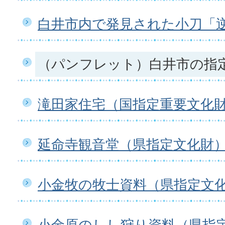
白井市内で発見された小刀「
（パンフレット）白井市の指
滝田家住宅（国指定重要文化
延命寺観音堂（県指定文化財
小金牧の牧士資料（県指定文
小金原のしし狩り資料（県指