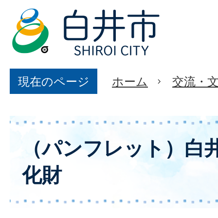
現在のページ
ホーム
交流・
（パンフレット）白
化財