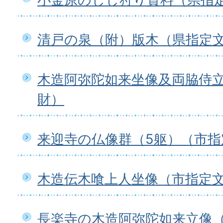
清戸の泉（附）版木（県指定
木造阿弥陀如来坐像及両脇侍
財）
来迎寺の仏像群（5躯）（市指
木造伝木喰上人坐像（市指定
長楽寺の木造阿弥陀如来立像