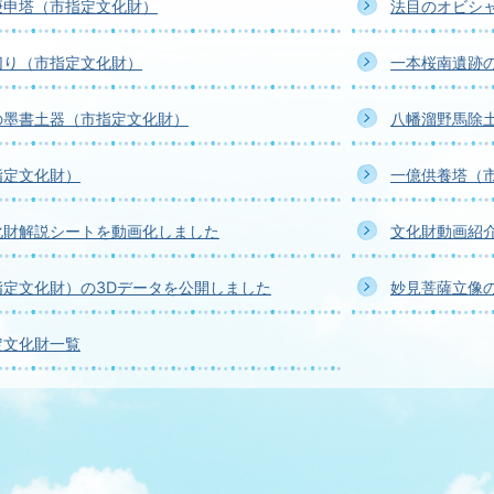
庚申塔（市指定文化財）
法目のオビシ
切り（市指定文化財）
一本桜南遺跡
の墨書土器（市指定文化財）
八幡溜野馬除
指定文化財）
一億供養塔（
化財解説シートを動画化しました
文化財動画紹
指定文化財）の3Dデータを公開しました
妙見菩薩立像
定文化財一覧