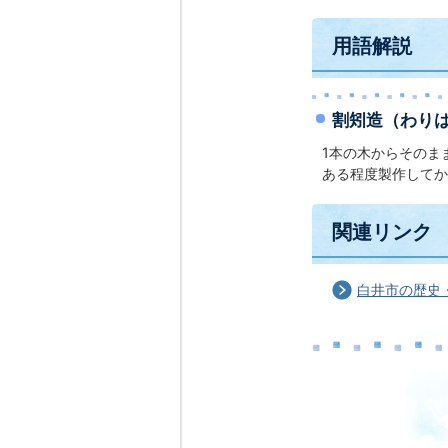
用語解説
割矧造（わり
1本の木からそのま
ある程度製作してか
関連リンク
白井市の歴史