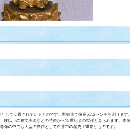
として安置されているものです。割矧造で像高53.2センチを測りま
、腰以下の衣文表現などの特徴から15世紀頃の製作と見られます。本
の尊像の中でも大型の佳作として白井市の歴史上重要なものです。