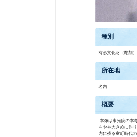
種別
有形文化財（彫刻）
所在地
名内
概要
本像は東光院の本尊
をやや大きめに作り
内に残る室町時代