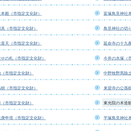
社本殿（市指定文化財）
富塚鳥見神社
用具（市指定文化財）
鳥見神社の切
歓喜天（市指定文化財）
延命寺の十九
伏せの札（市指定文化財）
今井の水塚（
池（市指定文化財）
中野牧野馬除
孫樹（市指定文化財）
来迎寺の公孫
鐘（市指定文化財）
東光院の木造
猿庚申塔（市指定文化財）
平塚鳥見神社