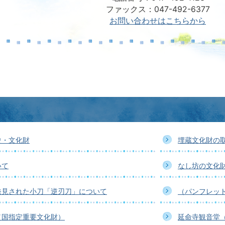
ファックス：047-492-6377
お問い合わせはこちらから
史・文化財
埋蔵文化財の
いて
なし坊の文化
発見された小刀「逆刃刀」について
（パンフレッ
（国指定重要文化財）
延命寺観音堂