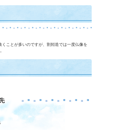
抜くことが多いのですが、割矧造では一度仏像を
。
先
地