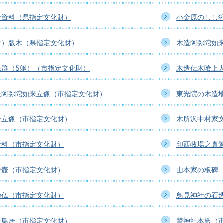
士資料（県指定文化財）
小金原のしし
附）版木（県指定文化財）
木造阿弥陀如
像群（5躯）（市指定文化財）
木造伝木喰上
造阿弥陀如来立像（市指定文化財）
東光院の木造
子立像（市指定文化財）
木所沢中村家
資料（市指定文化財）
印西牧場之真
滑壺（市指定文化財）
山本家の板碑
懸仏（市指定文化財）
鳥見神社の石
造鳥居（市指定文化財）
鷲神社本殿（