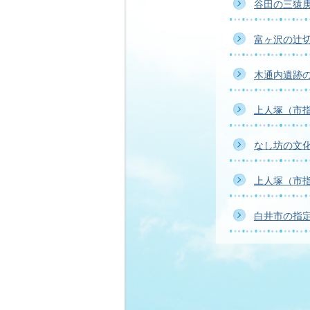
谷田の三猿
富ヶ沢の辻
木通内遺跡
上人塚（市
なし坊の文
上人塚（市
白井市の指