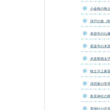
小金牧の牧
清戸の泉（
来迎寺の仏
長楽寺の木
木造聖徳太
牧士川上家
滝田家の常
鳥見神社の
鷲神社の石