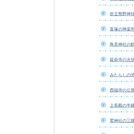
折立熊野神
富塚の神楽
鳥見神社の
延命寺の火
みたらしの
西福寺の公
上長殿の半
鷲神社の三