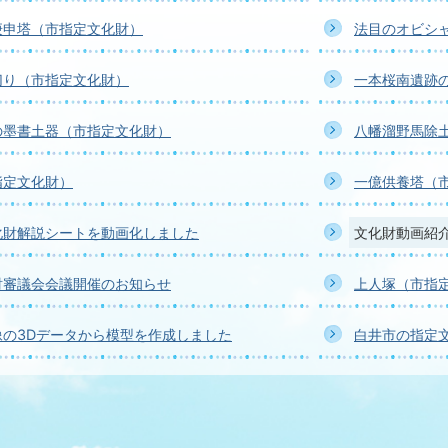
庚申塔（市指定文化財）
法目のオビシ
切り（市指定文化財）
一本桜南遺跡
の墨書土器（市指定文化財）
八幡溜野馬除
指定文化財）
一億供養塔（
化財解説シートを動画化しました
文化財動画紹
財審議会会議開催のお知らせ
上人塚（市指
像の3Dデータから模型を作成しました
白井市の指定