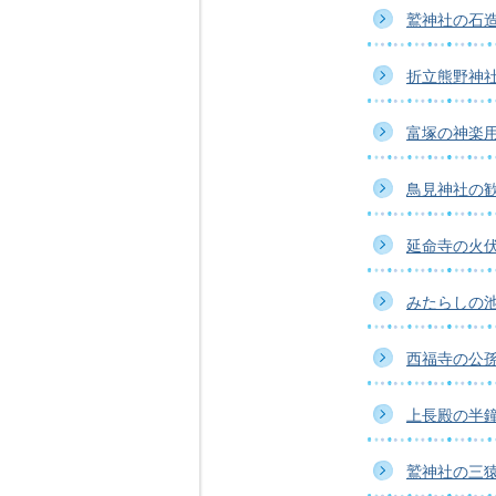
鷲神社の石
折立熊野神
富塚の神楽
鳥見神社の
延命寺の火
みたらしの
西福寺の公
上長殿の半
鷲神社の三