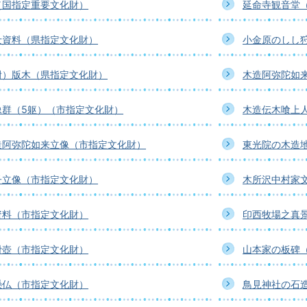
（国指定重要文化財）
延命寺観音堂
士資料（県指定文化財）
小金原のしし
附）版木（県指定文化財）
木造阿弥陀如
像群（5躯）（市指定文化財）
木造伝木喰上
造阿弥陀如来立像（市指定文化財）
東光院の木造
子立像（市指定文化財）
木所沢中村家
資料（市指定文化財）
印西牧場之真
滑壺（市指定文化財）
山本家の板碑
懸仏（市指定文化財）
鳥見神社の石