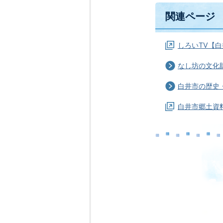
関連ページ
しろいTV【白
なし坊の文化
白井市の歴史
白井市郷土資