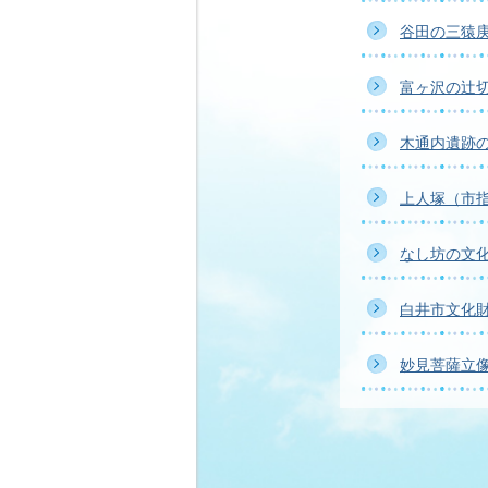
谷田の三猿
富ヶ沢の辻
木通内遺跡
上人塚（市
なし坊の文
白井市文化
妙見菩薩立