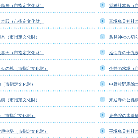
造鳥居（市指定文化財）
鷲神社本殿（
社本殿（市指定文化財）
富塚鳥見神社
用具（市指定文化財）
鳥見神社の切
歓喜天（市指定文化財）
延命寺の十九
伏せの札（市指定文化財）
今井の水塚（
池（市指定文化財）
中野牧野馬除
孫樹（市指定文化財）
来迎寺の公孫
鐘（市指定文化財）
東光院の木造
猿庚申塔（市指定文化財）
平塚鳥見神社