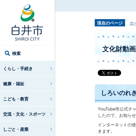
現在のページ
ホ
文化財動
検索
くらし・手続き
健康・福祉
しろいのれ
こども・教育
YouTube市公
交流・文化・スポーツ
したので、お知らせ
インターネットの使
しごと・産業
きます。