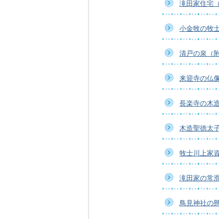
滝田家住宅
小金牧の牧
清戸の泉（
来迎寺の仏
長楽寺の木
木造聖徳太
牧士川上家
滝田家の常
鳥見神社の