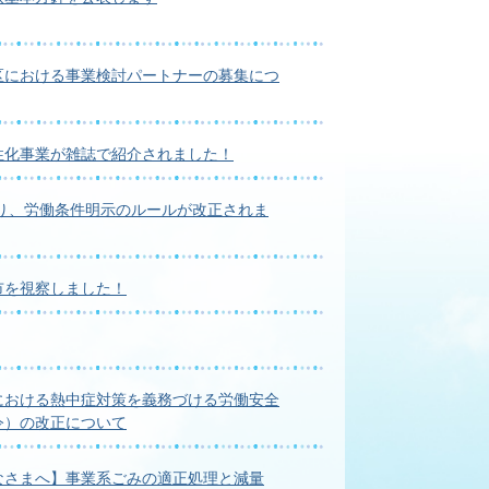
区における事業検討パートナーの募集につ
性化事業が雑誌で紹介されました！
より、労働条件明示のルールが改正されま
市を視察しました！
における熱中症対策を義務づける労働安全
令）の改正について
なさまへ】事業系ごみの適正処理と減量