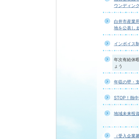
ウンディン
白井市産業
地を公表し
インボイス
年次有給休
ょう
年収の壁・
STOP！熱
地域未来投
（受入企業