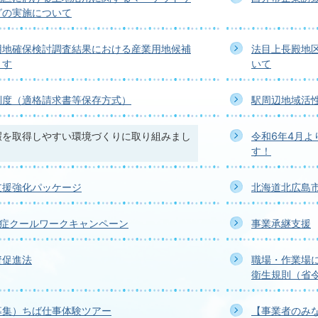
グの実施について
用地確保検討調査結果における産業用地候補
法目上長殿地
ます
いて
制度（適格請求書等保存方式）
駅周辺地域活
暇を取得しやすい環境づくりに取り組みまし
令和6年4月
す！
支援強化パッケージ
北海道北広島
中症クールワークキャンペーン
事業承継支援
資促進法
職場・作業場
衛生規則（省
募集）ちば仕事体験ツアー
【事業者のみ