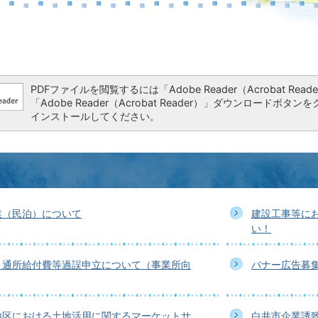
PDFファイルを閲覧するには「Adobe Reader（Acrobat 
「Adobe Reader（Acrobat Reader）」ダウンロー
インストールしてください。
業（民泊）について
建設工事等に
い！
）通所給付費等過誤申立について（事業所向
バナー広告募
地区における土地活用に関するマーケットサ
白井市企業誘