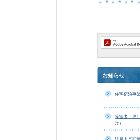
お知らせ
住宅宿泊事
障害者（児
け）
法目上長殿