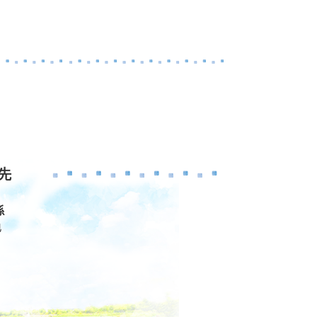
先
係
地