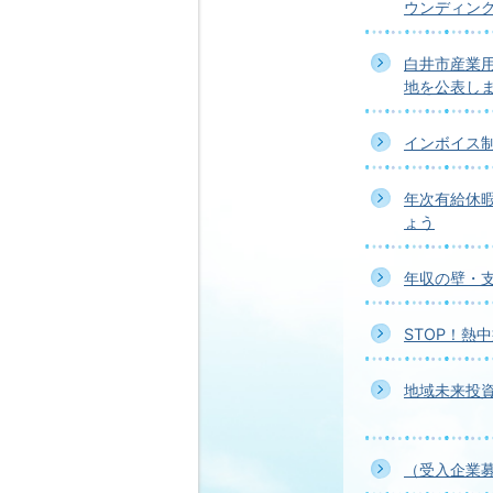
ウンディン
白井市産業
地を公表し
インボイス
年次有給休
ょう
年収の壁・
STOP！熱
地域未来投
（受入企業