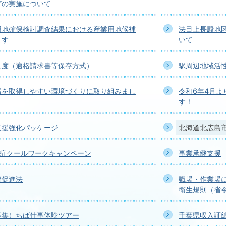
グの実施について
用地確保検討調査結果における産業用地候補
法目上長殿地
ます
いて
制度（適格請求書等保存方式）
駅周辺地域活
暇を取得しやすい環境づくりに取り組みまし
令和6年4月
す！
支援強化パッケージ
北海道北広島
中症クールワークキャンペーン
事業承継支援
資促進法
職場・作業場
衛生規則（省
募集）ちば仕事体験ツアー
千葉県収入証