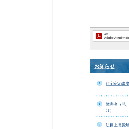
お知らせ
住宅宿泊事
障害者（児
け）
法目上長殿