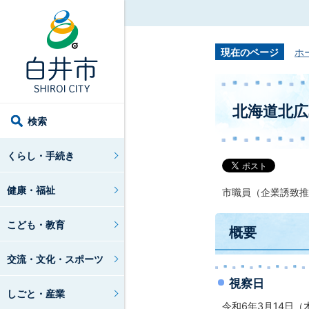
現在のページ
ホ
北海道北
検索
くらし・手続き
健康・福祉
市職員（企業誘致推
こども・教育
概要
交流・文化・スポーツ
視察日
しごと・産業
令和6年3月14日（