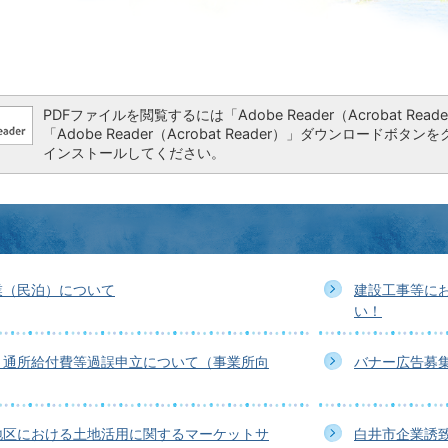
PDFファイルを閲覧するには「Adobe Reader（Acrobat 
「Adobe Reader（Acrobat Reader）」ダウンロー
インストールしてください。
業（民泊）について
建設工事等に
い！
）通所給付費等過誤申立について（事業所向
バナー広告募
地区における土地活用に関するマーケットサ
白井市企業誘