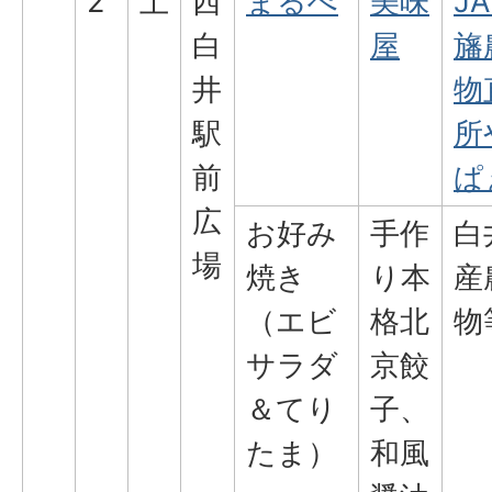
2
土
西
まるぺ
美味
J
白
屋
旛
井
物
駅
所
前
ぱ
広
お好み
手作
白
場
焼き
り本
産
（エビ
格北
物
サラダ
京餃
＆てり
子、
たま）
和風