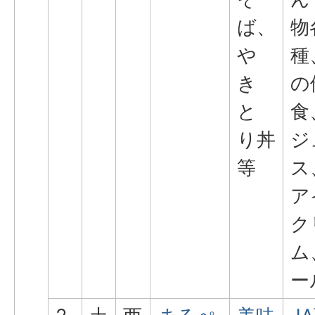
ば、
物
や
種
き
の
と
食
り丼
ジ
等
ス
ア
ク
ム
ー