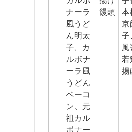
カルボ
揚げ
手
ナーラ
饅頭
本
風うど
京
ん明太
子
子、カ
風
ルボナ
若
ーラ風
揚
うどん
ベーコ
ン、元
祖カル
ボナー