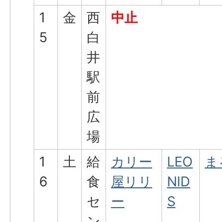
1
金
西
中止
5
白
井
駅
前
広
場
1
土
給
カリー
LEO
ま
6
食
屋リリ
NID
セ
ー
S
ン