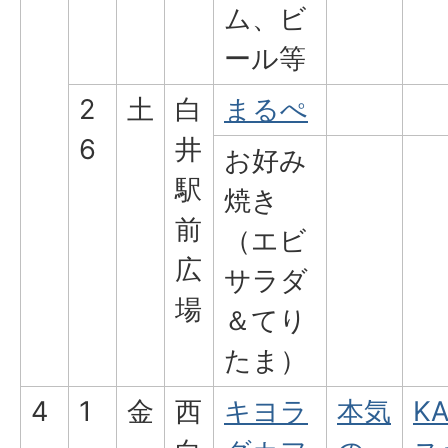
ム、ビ
ール等
2
土
白
まるぺ
6
井
お好み
駅
焼き
前
（エビ
広
サラダ
場
＆てり
たま）
4
1
金
西
キヨラ
本気
K