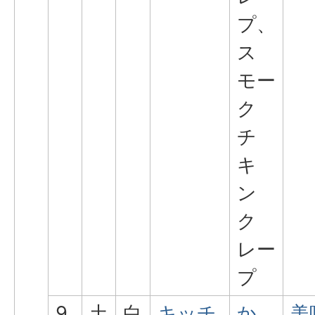
プ、
ス
モー
ク
チ
キ
ン
ク
レー
プ
9
土
白
キッチ
か
美