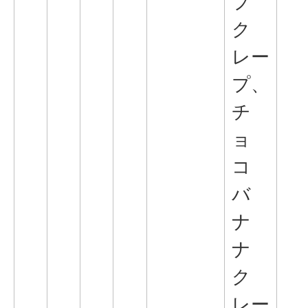
プ
ク
レー
プ、
チ
ョ
コ
バ
ナ
ナ
ク
レー