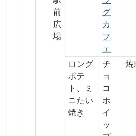
前
グ
広
カ
場
フ
ェ
ロング
チ
焼
ポテ
ョ
ト、ミ
コ
ニたい
ホ
焼き
イ
ッ