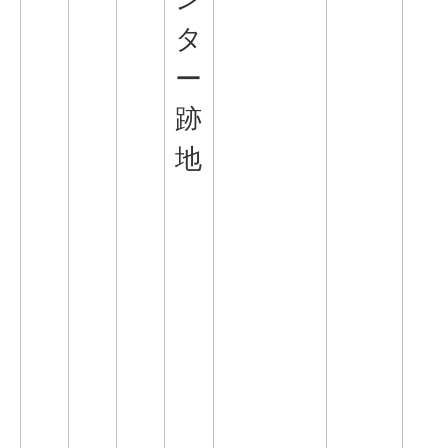
タ
ー
跡
地