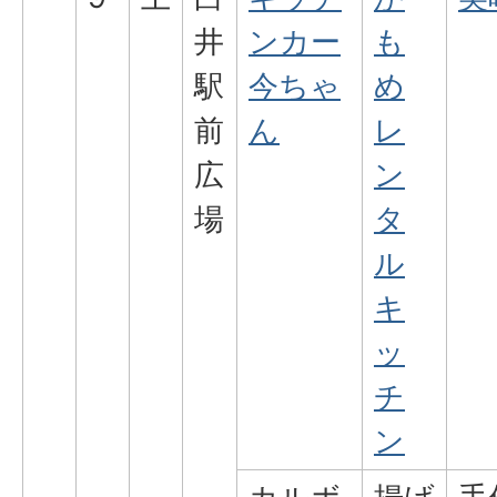
井
ンカー
も
駅
今ちゃ
め
前
ん
レ
広
ン
場
タ
ル
キ
ッ
チ
ン