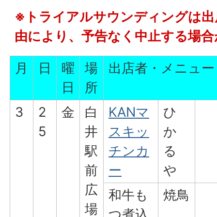
※トライアルサウンディングは出
由により、予告なく中止する場合
月
日
曜
場
出店者・メニュー
日
所
3
2
金
白
KANマ
ひ
5
井
スキッ
か
駅
チンカ
る
前
ー
や
広
和牛も
焼鳥
場
つ煮込