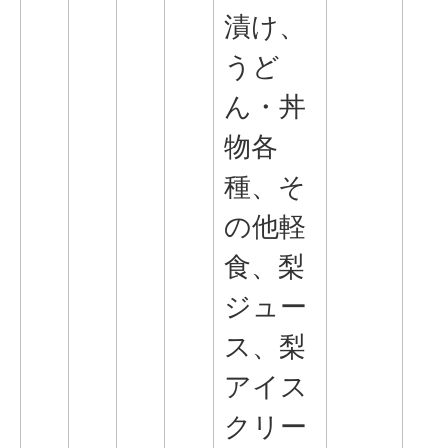
漬け、
うど
ん・丼
物各
種、そ
の他軽
食、梨
ジュー
ス、梨
アイス
クリー