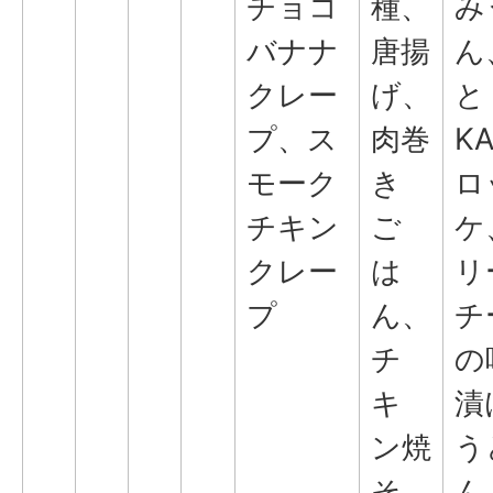
チョコ
種、
み
バナナ
唐揚
ん
クレー
げ、
と
プ、ス
肉巻
K
モーク
き
ロ
チキン
ご
ケ
クレー
は
リ
プ
ん、
チ
チ
の
キ
漬
ン焼
う
そ
ん