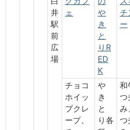
白
グカフ
の
ス
井
ェ
や
チ
駅
き
ー
前
と
広
りR
場
ED
K
チョコ
や
和
ホイッ
き
つ
プクレ
と
み
ープ、
り各
つ