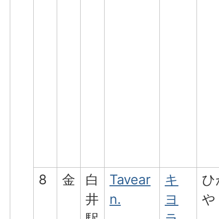
8
金
白
Tavear
キ
ひ
井
n.
ヨ
や
駅
ラ