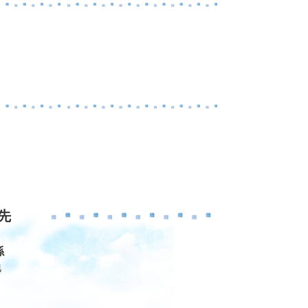
先
係
地