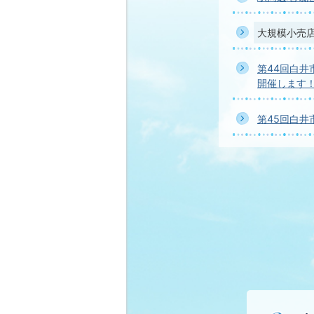
大規模小売
第44回白
開催します
第45回白