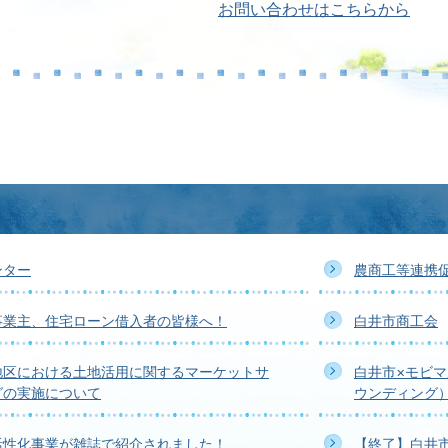
お問い合わせはこちらから
ンター
農商工等連携
事業主、住宅ローン借入者の皆様へ！
白井市商工会
地区における土地活用に関するマーケットサ
白井市×モビマ
グの実施について
ウンディング
活性化事業が雑誌で紹介されました！
【終了】白井