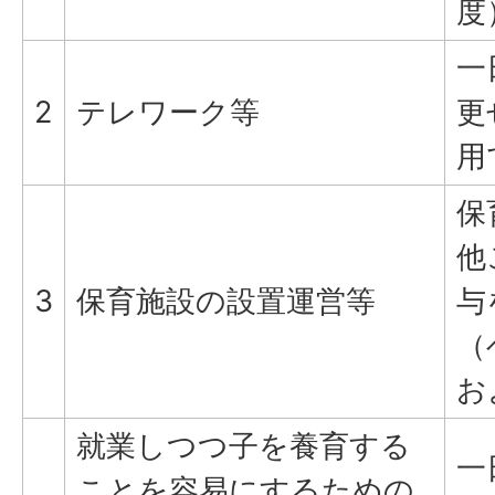
度
一
2
テレワーク等
更
用
保
他
3
保育施設の設置運営等
与
（
お
就業しつつ子を養育する
一
ことを容易にするための