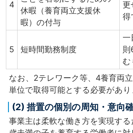
4
更
休暇（養育両立支援休
得
暇）の付与
一
5
短時間勤務制度
則
む
なお、2テレワーク等、4養育両
単位で取得可能とする必要があり
(2) 措置の個別の周知・意向
事業主は柔軟な働き方を実現する
歳未満の子を養育する労働者に対し