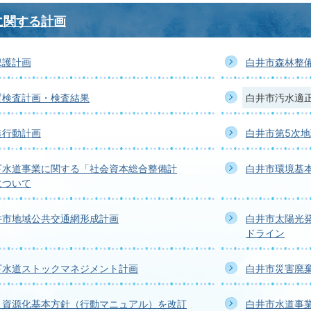
に関する計画
保護計画
白井市森林整
質検査計画・検査結果
白井市汚水適
進行動計画
白井市第5次
下水道事業に関する「社会資本総合整備計
白井市環境基
について
井市地域公共交通網形成計画
白井市太陽光
ドライン
下水道ストックマネジメント計画
白井市災害廃
・資源化基本方針（行動マニュアル）を改訂
白井市水道事