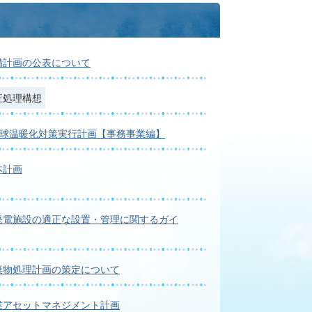
備計画の公表について
正処理構想
地球温暖化対策実行計画【事務事業編】
本計画
発電施設の適正な設置・管理に関するガイ
棄物処理計画の策定について
業アセットマネジメント計画