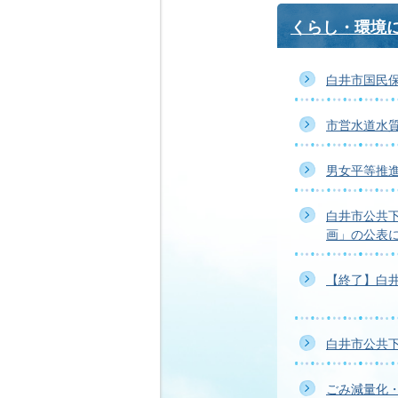
くらし・環境
白井市国民
市営水道水
男女平等推
白井市公共
画」の公表
【終了】白
白井市公共
ごみ減量化