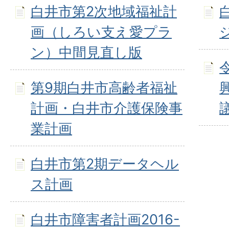
白井市第2次地域福祉計
画（しろい支え愛プラ
ン）中間見直し版
第9期白井市高齢者福祉
計画・白井市介護保険事
業計画
白井市第2期データヘル
ス計画
白井市障害者計画2016-