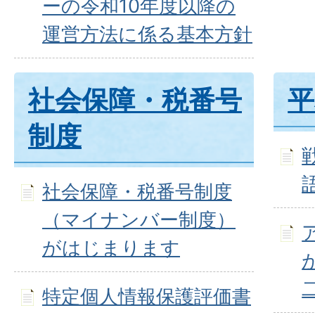
ーの令和10年度以降の
運営方法に係る基本方針
社会保障・税番号
平
制度
社会保障・税番号制度
（マイナンバー制度）
がはじまります
特定個人情報保護評価書