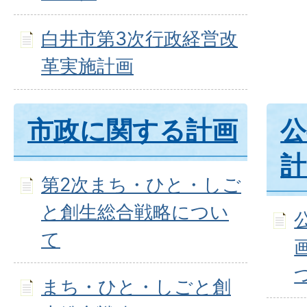
白井市第3次行政経営改
革実施計画
市政に関する計画
公
計
第2次まち・ひと・しご
と創生総合戦略につい
て
まち・ひと・しごと創