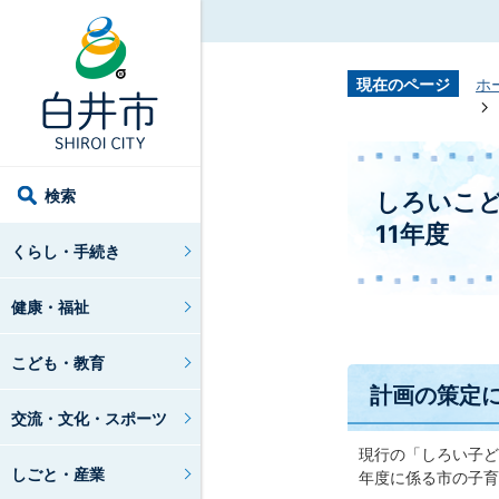
現在のページ
ホ
検索
しろいこど
11年度
くらし・手続き
健康・福祉
こども・教育
計画の策定
交流・文化・スポーツ
現行の「しろい子ど
しごと・産業
年度に係る市の子育