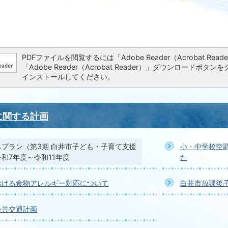
PDFファイルを閲覧するには「Adobe Reader（Acrobat 
「Adobe Reader（Acrobat Reader）」ダウンロー
インストールしてください。
に関する計画
プラン（第3期 白井市子ども・子育て支援
小・中学校空
和7年度～令和11年度
た
おける食物アレルギー対応について
白井市放課後
公共交通計画