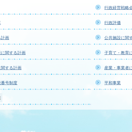
行政経営戦略
革
行政評価
る計画
公共施設に関
境に関する計画
子育て・教育
に関する計画
産業・事業者
税番号制度
平和事業
業