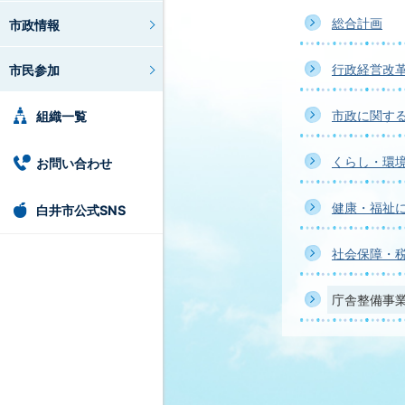
総合計画
市政情報
行政経営改
市民参加
市政に関す
組織一覧
くらし・環
お問い合わせ
健康・福祉
白井市公式SNS
社会保障・
庁舎整備事