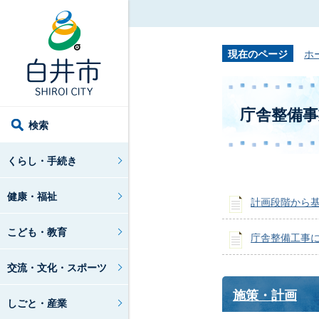
現在のページ
ホ
庁舎整備事
検索
くらし・手続き
健康・福祉
計画段階から
こども・教育
庁舎整備工事
交流・文化・スポーツ
施策・計画
しごと・産業