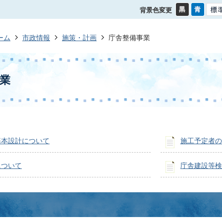
背景色変更
ーム
市政情報
施策・計画
庁舎整備事業
業
基本設計について
施工予定者の
について
庁舎建設等検